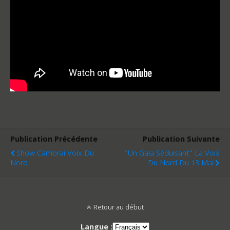
Publication Précédente
Publication Suivante
Show Cambrai Voix Du
"un Gala Séduisant" La Voix
Nord
Du Nord Du 13 Mai
Retour au début
Langue :