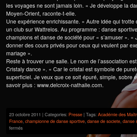
les voyages ne sont jamais loin. « Je développe la da
Moyen-Orient, raconte-t-elle.
Une expérience enrichissante. » Autre idée qui trotte 
un club sur Wattrelos. Au programme : danse sportive
champions et danse de société pour « s’amuser ». « J
donner des cours privés pour ceux qui veulent par ex
mariage ».
Reste à trouver une salle. Le nom de l’association est 
Cristaly dance ». « Car le cristal est symbole de puret
superficiel. Je veux que ce soit épuré, simple, sobre e
savoir plus : www.delcroix-nathalie.com.
23 octobre 2011 | Categories:
Presse
| Tags:
Académie des Maît
France
,
championne de danse sportive
,
danse de societe
,
danse s
sur
fermés
Nord
Eclair