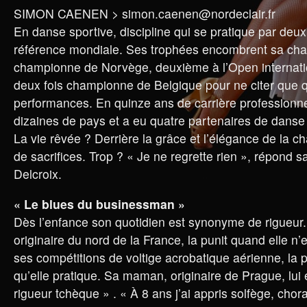
SIMON CAENEN > simon.caenen@nordeclair.fr
En danse sportive, discipline qui se pratique par deux
référence mondiale. Ses trophées encombrent sa cha
championne de Norvège, deuxième à l’Open internati
deux fois championne de Belgique pour ne citer que 
performances. En quinze ans de carrière professionnell
dizaines de pays et a eu quatre partenaires de danse 
La vie rêvée ? Derrière la grâce et l’élégance de la 
de sacrifices. Trop ? « Je ne regrette rien », répond s
Delcroix.
« Le blues du businessman »
Dès l’enfance son quotidien est synonyme de rigueur
originaire du nord de la France, la punit quand elle n’
ses compétitions de voltige acrobatique aérienne, la p
qu’elle pratique. Sa maman, originaire de Prague, lui 
rigueur tchèque » . « À 8 ans j’ai appris solfège, chora